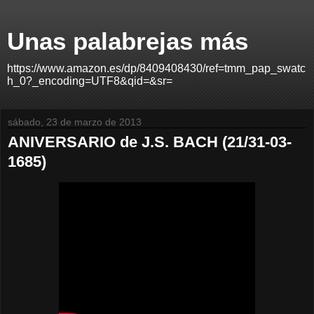
Unas palabrejas más
https://www.amazon.es/dp/8409408430/ref=tmm_pap_swatc
h_0?_encoding=UTF8&qid=&sr=
sábado, 23 de marzo de 2013
ANIVERSARIO de J.S. BACH (21/31-03-
1685)